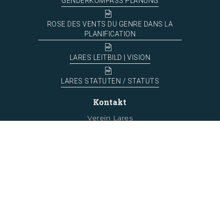
GENDERKOMPASS PLANUNG
ROSE DES VENTS DU GENRE DANS LA
PLANIFICATION
LARES LEITBILD | VISION
LARES STATUTEN / STATUTS
Kontakt
Verein Lares
info(at)lares.ch
© 2020 association Lares