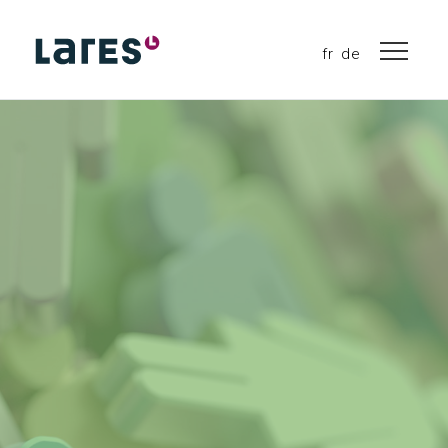
fr
de