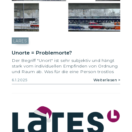
LARES
Unorte = Problemorte?
Der Begriff "Unort" ist sehr subjektiv und hängt
stark vom individuellen Empfinden von Ordnung
und Raum ab. Was für die eine Person trostlos
oder unangenehm wirkt, kann für eine andere
6.1.2025
Weiterlesen >
einen wichtigen Nutzen oder sogar eine
besondere Bedeutung haben. Diese
unterschiedliche Perspektive wirft die Frage auf,
ob es Unorte im eigentlichen Sinn gibt.
Oft ist solchen Orten gemeinsam, dass sie nicht
den Bedürfnissen aller Nutzenden entsprechen.
Aber ist das immer problematisch? Dieser Frage
gehen die Lares Fachpersonen Lia Zinngrebe,