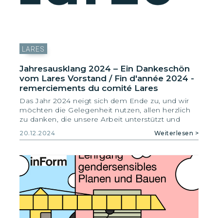
Sevim Yildiz, Tim van Puyenbroeck und Tobias
Sonderegger im neusten "Collage", der
Zeitschrift für Raumentwicklung des FSU, zum
Thema Zwischennutzung nach. Lesenswert,
Ausgabe 6/24 ab Seite 19.
LARES
Jahresausklang 2024 – Ein Dankeschön
vom Lares Vorstand / Fin d'année 2024 -
remerciements du comité Lares
Das Jahr 2024 neigt sich dem Ende zu, und wir
möchten die Gelegenheit nutzen, allen herzlich
zu danken, die unsere Arbeit unterstützt und
begleitet haben. Ihr Vertrauen in unsere
20.12.2024
Weiterlesen >
Expertise und unser Engagement für
gendersensible und alltagsgerechte Planung ist
für uns eine wichtige Motivation.
Gemeinsam konnten wir in diesem Jahr
bedeutende Themen voranbringen und darauf
aufmerksam machen, wie wichtig eine inklusive
Gestaltung unserer gebauten Umwelt ist. Wir
freuen uns auf weitere spannende Aufgaben,