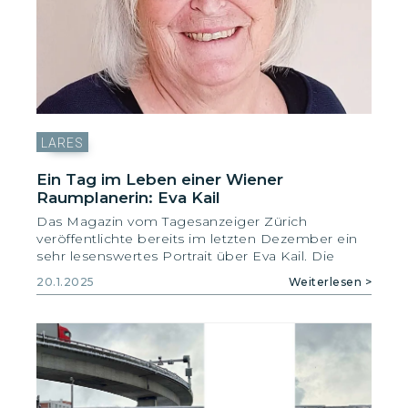
engagement pendant toutes ces années !
Raumentwicklung (ARE) zur Förderung der
Chancengleichheit.
Mit dem «GenderKompass Planung» liegt
erstmals in der Schweiz ein umfassender
Planungsleitfaden aus Genderperspektive in
deutscher, französischer und italienischer
Sprache vor.
LARES
Ein Tag im Leben einer Wiener
Raumplanerin: Eva Kail
Das Magazin vom Tagesanzeiger Zürich
veröffentlichte bereits im letzten Dezember ein
sehr lesenswertes Portrait über Eva Kail. Die
Wiener Pionierin hat massgeblich mitgestaltet,
20.1.2025
Weiterlesen >
die österreichische Hauptstadt für Frauen und
Kinder lebenswerter zu machen.