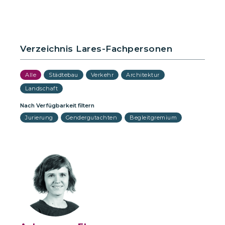
Verzeichnis Lares-Fachpersonen
Alle
Städtebau
Verkehr
Architektur
Landschaft
Nach Verfügbarkeit filtern
Jurierung
Gendergutachten
Begleitgremium