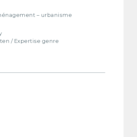
Aménagement – urbanisme
y
en / Expertise genre