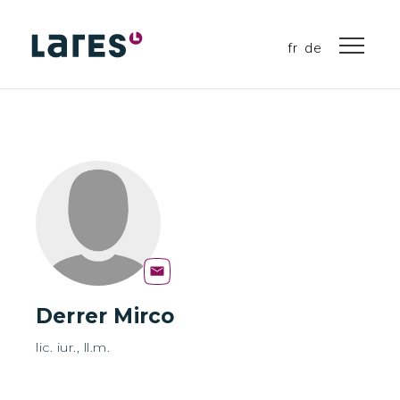
fr
de
Derrer Mirco
lic. iur., ll.m.