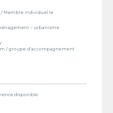
 / Membre individuel·le
Aménagement – urbanisme
y
um / groupe d'accompagnement
rence disponible