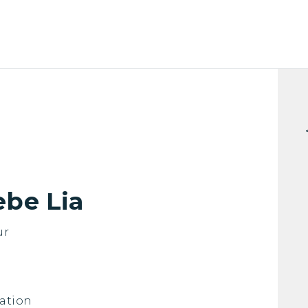
ebe Lia
ur
ation