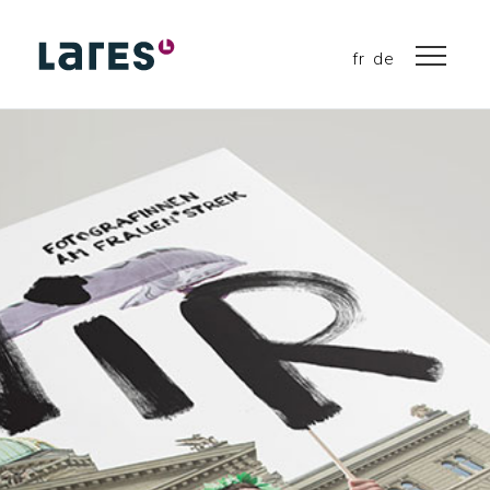
fr
de