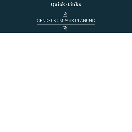
Quick-Links
GENDERKOMPASS PLANUNG
ROSE DES VENTS DU GENRE DANS LA
PLANIFICATION
LARES LEITBILD | VISION
LARES STATUTEN / STATUTS
Kontakt / contact
Verein / association Lares
info(at)lares.ch