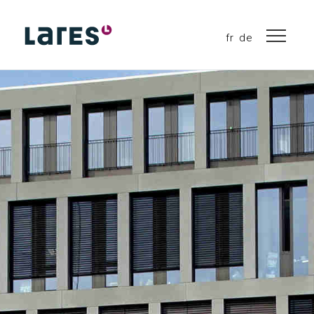
fr
de